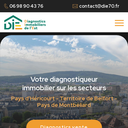
06 98 90 43 76
contact
die70.fr
Votre diagnostiqueur
immobilier sur les secteurs
Pays d’Héricourt - Territoire de Belfort -
Pays de Montbéliard
Diagnostics vente